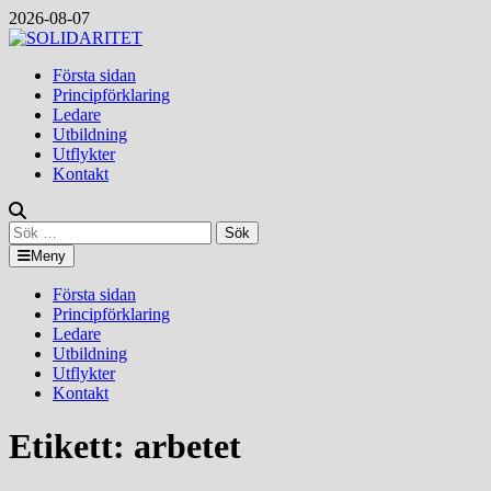
Hoppa
2026-08-07
till
innehåll
Första sidan
Principförklaring
Ledare
Utbildning
Utflykter
Kontakt
Sök
efter:
Meny
Första sidan
Principförklaring
Ledare
Utbildning
Utflykter
Kontakt
Etikett:
arbetet