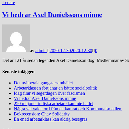
Ledare
Vi hedrar Axel Danielssons minne
av
admin
2020-12-30
2020-12-30
0
Det är 121 år sedan legenden Axel Danielsson dog. Medlemmar av Solida
Senaste inläggen
Det nyliberala gangstersamhället
Arbetarklassen förtjänar en bättre socialpolitik
Idag firar vi segerdagen över fascismen
Vi hedrar Axel Danielssons minne
250 miljoner indiska arbetare kan inte ha fel
Några väl valda ord från en kamrat och Kommunal-medlem
Bokrecension: Chav Solidarity
En enad arbetarklass kan aldrig besegras